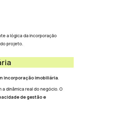
te a lógica da incorporação
do projeto.
ária
m incorporação imobiliária
.
m a dinâmica real do negócio. O
pacidade de gestão e