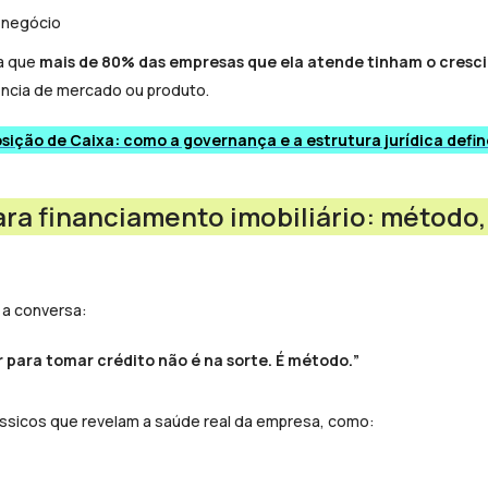
 negócio
va que
mais de 80% das empresas que ela atende tinham o cresci
ência de mercado ou produto.
sição de Caixa: como a governança e a estrutura jurídica def
ara financiamento imobiliário: método,
 a conversa:
r para tomar crédito não é na sorte. É método.
”
ássicos que revelam a saúde real da empresa, como: