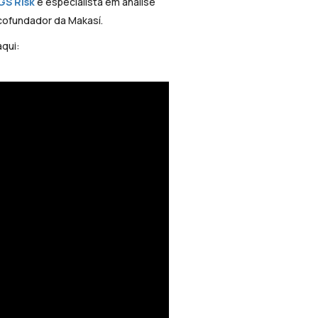
GS Risk
e especialista em análise
cofundador da Makasí.
qui: