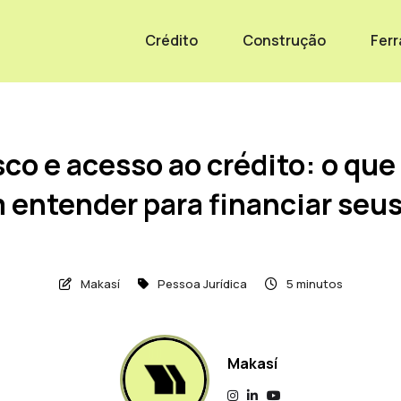
Crédito
Construção
Fer
sco e acesso ao crédito: o qu
 entender para financiar seus
Makasí
Pessoa Jurídica
5 minutos
Makasí