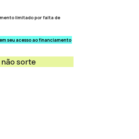
mento limitado por falta de
inem seu acesso ao financiamento
 não sorte