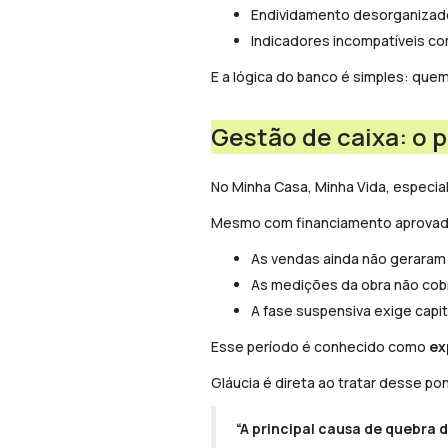
Endividamento desorganizad
Indicadores incompatíveis com
E a lógica do banco é simples: quem
Gestão de caixa: o 
No Minha Casa, Minha Vida, especi
Mesmo com financiamento aprovado
As vendas ainda não geraram 
As medições da obra não cob
A fase suspensiva exige capit
Esse período é conhecido como
ex
Gláucia é direta ao tratar desse po
“A principal causa de quebra d