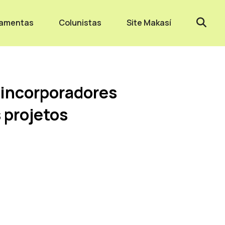
ramentas
Colunistas
Site Makasí
e incorporadores
 projetos