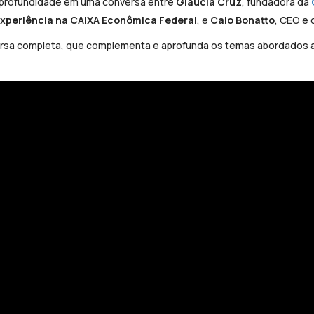
 profundidade em uma conversa entre
Gláucia Cruz
, fundadora da
experiência na CAIXA Econômica Federal
, e
Caio Bonatto
, CEO e 
ersa completa, que complementa e aprofunda os temas abordados a