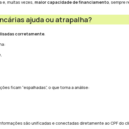
a e, muitas vezes,
maior capacidade de financiamento
, sempre r
ncárias ajuda ou atrapalha?
lisadas corretamente
.
ha:
,
ões ficam “espalhadas”, o que torna a análise:
formações são unificadas e conectadas diretamente ao CPF do clien