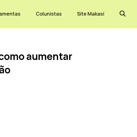
ramentas
Colunistas
Site Makasí
: como aumentar
ção