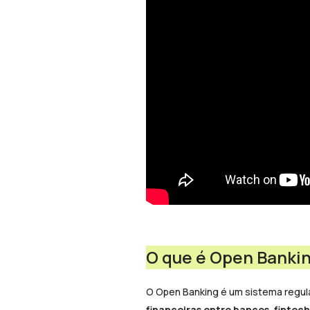
O que é Open Banki
O Open Banking é um sistema regul
financeiras
entre bancos
,
fintech