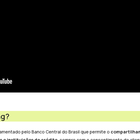
ng?
amentado pelo Banco Central do Brasil que permite o
compartilha
s e instituições de crédito
, sempre com o consentimento do clien