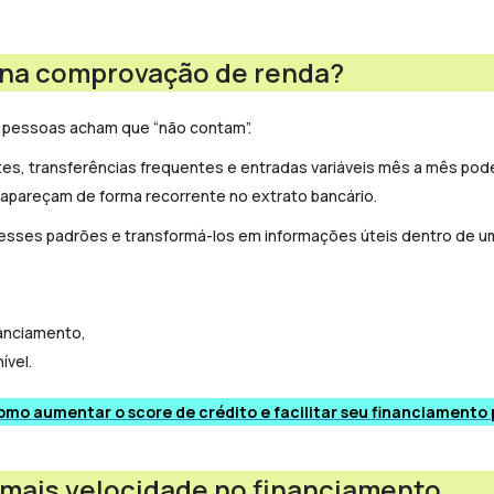
 na comprovação de renda?
s pessoas acham que “não contam”.
s, transferências frequentes e entradas variáveis mês a mês pod
pareçam de forma recorrente no extrato bancário.
 esses padrões e transformá-los em informações úteis dentro de u
nanciamento,
ível.
mo aumentar o score de crédito e facilitar seu financiamento
 mais velocidade no financiamento