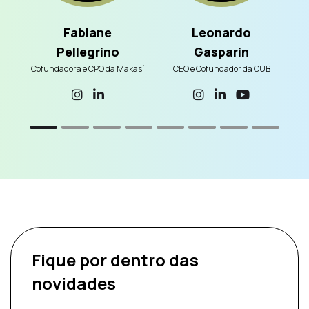
Fabiane
Leonardo
Pellegrino
Gasparin
C
Cofundadora e CPO da Makasí
CEO e Cofundador da CUB
Fique por dentro
das
novidades