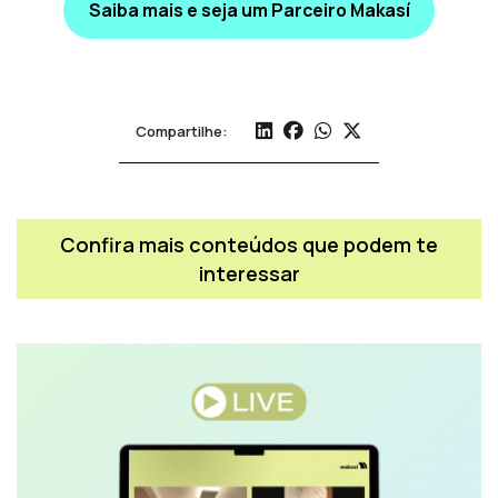
Saiba mais e seja um Parceiro Makasí
Compartilhe:
Confira mais conteúdos que podem te
interessar